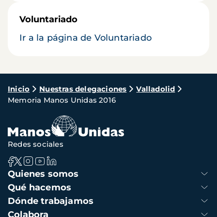
Voluntariado
Ir a la página de Voluntariado
Ruta
Inicio
Nuestras delegaciones
Valladolid
Memoria Manos Unidas 2016
de
navegación
Redes sociales
Navegación
Quienes somos
principal
Qué hacemos
Dónde trabajamos
Colabora