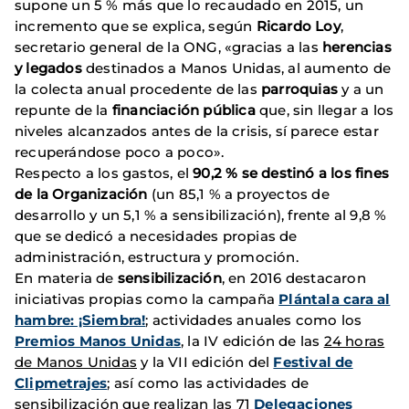
supone un 5 % más que lo recaudado en 2015, un
incremento que se explica, según
Ricardo Loy
,
secretario general de la ONG, «gracias a las
herencias
y legados
destinados a Manos Unidas, al aumento de
la colecta anual procedente de las
parroquias
y a un
repunte de la
financiación pública
que, sin llegar a los
niveles alcanzados antes de la crisis, sí parece estar
recuperándose poco a poco».
Respecto a los gastos, el
90,2 % se destinó a los fines
de la Organización
(un 85,1 % a proyectos de
desarrollo y un 5,1 % a sensibilización), frente al 9,8 %
que se dedicó a necesidades propias de
administración, estructura y promoción.
En materia de
sensibilización
, en 2016 destacaron
iniciativas propias como la campaña
Plántala cara al
hambre: ¡Siembra!
; actividades anuales como los
Premios Manos Unidas
, la IV edición de las
24 horas
de Manos Unidas
y la VII edición del
Festival de
Clipmetrajes
; así como las actividades de
sensibilización que realizan las 71
Delegaciones