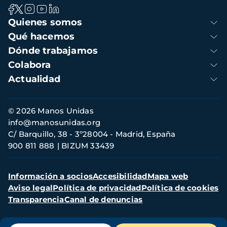
Navegación
Quienes somos
principal
Qué hacemos
Dónde trabajamos
Colabora
Actualidad
Información
© 2026 Manos Unidas
de
info@manosunidas.org
contacto
C/ Barquillo, 38 - 3º28004 - Madrid, España
900 811 888
BIZUM 33439
Menú
Información a socios
Accesibilidad
Mapa web
secundario
Aviso legal
Política de privacidad
Política de cookies
Transparencia
Canal de denuncias