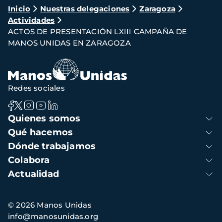
Ruta
Inicio
Nuestras delegaciones
Zaragoza
Actividades
de
ACTOS DE PRESENTACIÓN LXIII CAMPAÑA DE
navegación
MANOS UNIDAS EN ZARAGOZA
Redes sociales
Navegación
Quienes somos
principal
Qué hacemos
Dónde trabajamos
Colabora
Actualidad
Información
© 2026 Manos Unidas
de
info@manosunidas.org