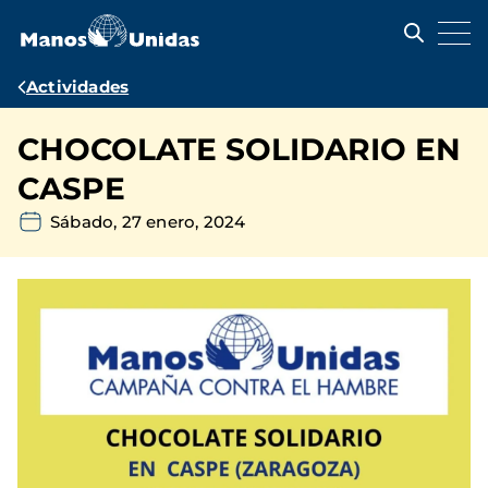
Pasar
al
contenido
principal
Ruta
Actividades
de
CHOCOLATE SOLIDARIO EN
navegación
CASPE
Sábado, 27 enero, 2024