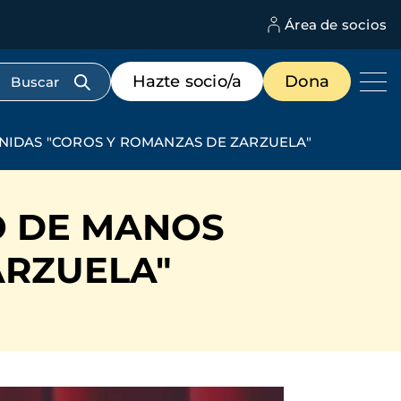
Área de socios
M
d
c
Menú
Hazte socio/a
Dona
d
de
us
destacados
cabecera
NIDAS "COROS Y ROMANZAS DE ZARZUELA"
O DE MANOS
ARZUELA"