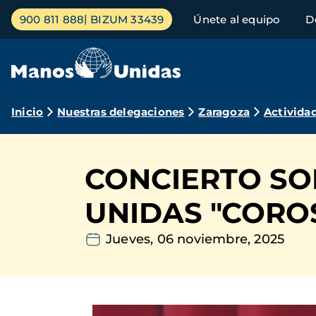
Pasar
Menú
900 811 888
BIZUM 33439
Únete al equipo
D
al
principal
contenido
principal
Ruta
Inicio
Nuestras delegaciones
Zaragoza
Activida
de
navegación
CONCIERTO SO
UNIDAS "CORO
Jueves, 06 noviembre, 2025