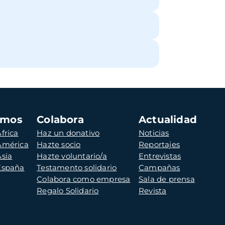
amos
Colabora
Actualidad
frica
Haz un donativo
Noticias
 América
Hazte socio
Reportajes
Asia
Hazte voluntario/a
Entrevistas
 España
Testamento solidario
Campañas
Colabora como empresa
Sala de prensa
Regalo Solidario
Revista