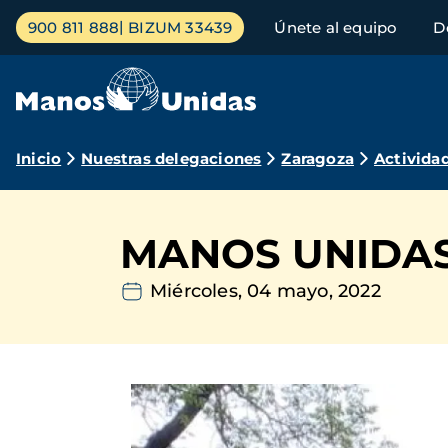
Pasar
Menú
900 811 888
BIZUM 33439
Únete al equipo
D
al
principal
contenido
principal
Ruta
Inicio
Nuestras delegaciones
Zaragoza
Activida
de
navegación
MANOS UNIDA
Miércoles, 04 mayo, 2022