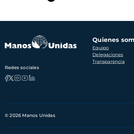
Navegación
Quienes so
principal
Equipo
Delegaciones
Transparencia
Redes sociales
Información
© 2026 Manos Unidas
de
contacto