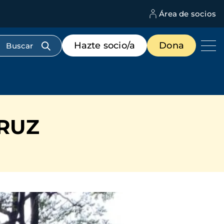
Área de socios
M
d
c
Menú
Hazte socio/a
Dona
d
de
us
destacados
cabecera
RUZ