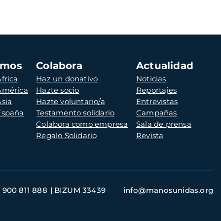
amos
Colabora
Actualidad
frica
Haz un donativo
Noticias
 América
Hazte socio
Reportajes
Asia
Hazte voluntario/a
Entrevistas
 España
Testamento solidario
Campañas
Colabora como empresa
Sala de prensa
Regalo Solidario
Revista
900 811 888
BIZUM 33439
info@manosunidas.org