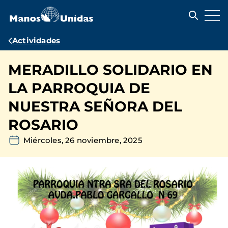
Pasar
al
contenido
principal
Ruta
Actividades
de
MERADILLO SOLIDARIO EN
navegación
LA PARROQUIA DE
NUESTRA SEÑORA DEL
ROSARIO
Miércoles, 26 noviembre, 2025