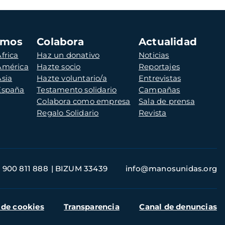
amos
Colabora
Actualidad
frica
Haz un donativo
Noticias
 América
Hazte socio
Reportajes
Asia
Hazte voluntario/a
Entrevistas
 España
Testamento solidario
Campañas
Colabora como empresa
Sala de prensa
Regalo Solidario
Revista
900 811 888
BIZUM 33439
info@manosunidas.org
 de cookies
Transparencia
Canal de denuncias