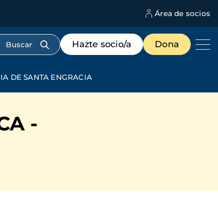
Área de socios
M
d
c
Menú
Hazte socio/a
Dona
d
de
us
destacados
cabecera
UIA DE SANTA ENGRACIA
CA -