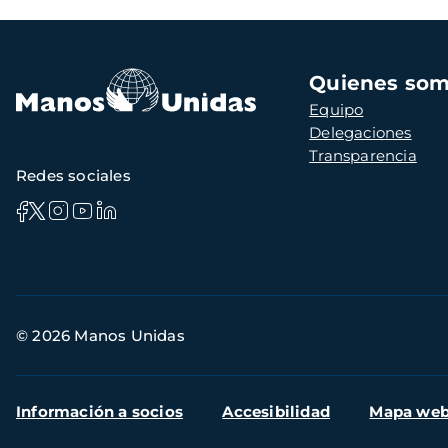
Navegación
Quienes so
principal
Equipo
Delegaciones
Transparencia
Redes sociales
Información
© 2026 Manos Unidas
de
contacto
Menú
Información a socios
Accesibilidad
Mapa we
secundario