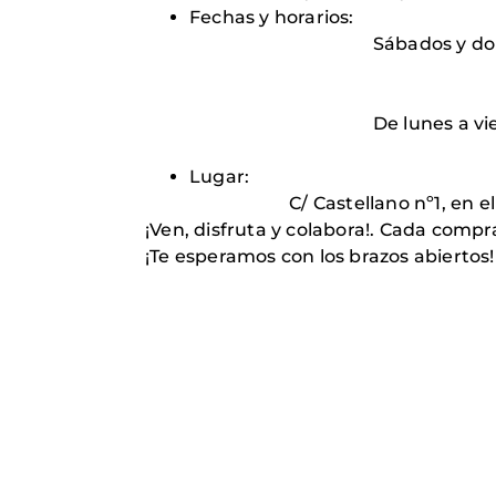
Fechas y horarios:
Sábados y domin
Mañanas: de 10
Tardes: de 17:
De lunes a viern
Tardes: de 17:
Lugar:
C/ Castellano nº1, en el local a
¡Ven, disfruta y colabora!. Cada comp
¡Te esperamos con los brazos abiertos!