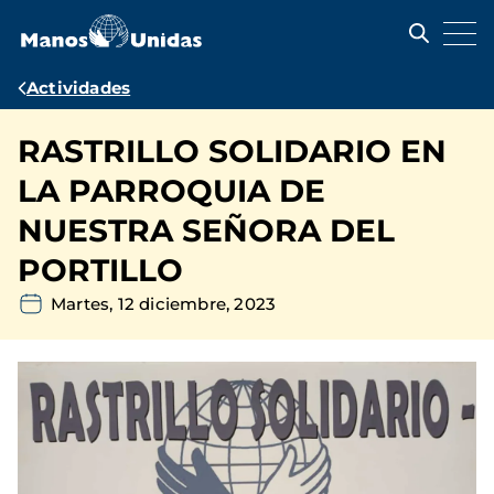
Pasar
al
contenido
principal
Ruta
Actividades
de
RASTRILLO SOLIDARIO EN
navegación
LA PARROQUIA DE
NUESTRA SEÑORA DEL
PORTILLO
Martes, 12 diciembre, 2023