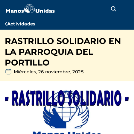
Pasar
al
contenido
principal
Ruta
Actividades
de
RASTRILLO SOLIDARIO EN
navegación
LA PARROQUIA DEL
PORTILLO
Miércoles, 26 noviembre, 2025