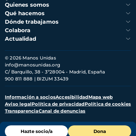
Navegación
Quienes somos
principal
Qué hacemos
Dónde trabajamos
Colabora
Actualidad
Información
© 2026 Manos Unidas
de
info@manosunidas.org
contacto
C/ Barquillo, 38 - 3º28004 - Madrid, España
900 811 888
BIZUM 33439
Menú
Información a socios
Accesibilidad
Mapa web
secundario
Aviso legal
Política de privacidad
Política de cookies
Transparencia
Canal de denuncias
Menú
Hazte socio/a
Dona
de