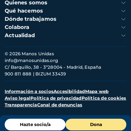
Navegación
Quienes somos
principal
Qué hacemos
Dónde trabajamos
Colabora
Actualidad
Información
© 2026 Manos Unidas
de
info@manosunidas.org
contacto
C/ Barquillo, 38 - 3º28004 - Madrid, España
900 811 888
BIZUM 33439
Menú
Información a socios
Accesibilidad
Mapa web
secundario
Aviso legal
Política de privacidad
Política de cookies
Transparencia
Canal de denuncias
Menú
Hazte socio/a
Dona
de