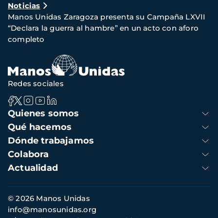
Noticias
de
Manos Unidas Zaragoza presenta su Campaña LXVII
navegación
“Declara la guerra al hambre” en un acto con aforo
completo
Redes sociales
Navegación
Quienes somos
principal
Qué hacemos
Dónde trabajamos
Colabora
Actualidad
Información
© 2026 Manos Unidas
de
info@manosunidas.org
contacto