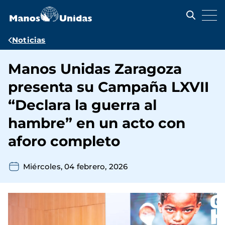
Pasar
al
contenido
principal
Ruta
Noticias
de
Manos Unidas Zaragoza
navegación
presenta su Campaña LXVII
“Declara la guerra al
hambre” en un acto con
aforo completo
Miércoles, 04 febrero, 2026