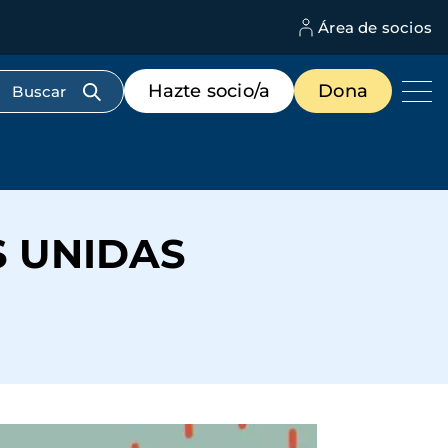
Área de socios
M
d
c
Menú
Hazte socio/a
Dona
d
de
us
destacados
cabecera
S UNIDAS