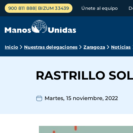
Pasar
Menú
900 811 888
BIZUM 33439
Únete al equipo
D
al
principal
contenido
principal
Ruta
Inicio
Nuestras delegaciones
Zaragoza
Noticias
de
navegación
RASTRILLO SO
Martes, 15 noviembre, 2022