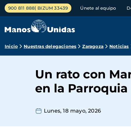
Pasar
Menú
900 811 888
BIZUM 33439
Únete al equipo
D
al
principal
contenido
principal
Ruta
Inicio
Nuestras delegaciones
Zaragoza
Noticias
de
navegación
Un rato con Mar
en la Parroquia
Lunes, 18 mayo, 2026