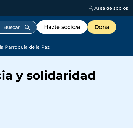
Área de socios
M
d
c
Menú
Hazte socio/a
Dona
d
de
us
destacados
cabecera
la Parroquia de la Paz
ia y solidaridad