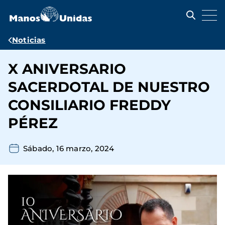
Pasar
al
contenido
principal
Ruta
Noticias
de
X ANIVERSARIO
navegación
SACERDOTAL DE NUESTRO
CONSILIARIO FREDDY
PÉREZ
Sábado, 16 marzo, 2024