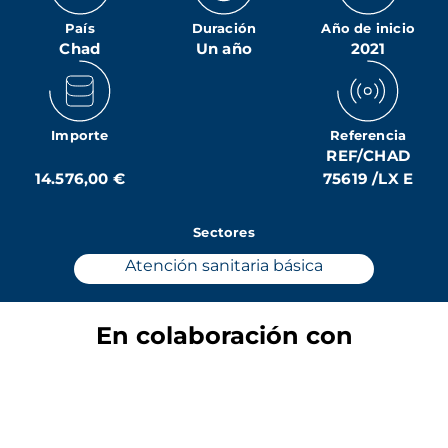
País
Duración
Año de inicio
Chad
Un año
2021
Importe
Referencia
REF/CHAD
14.576,00 €
75619 /LX E
Sectores
Atención sanitaria básica
En colaboración con