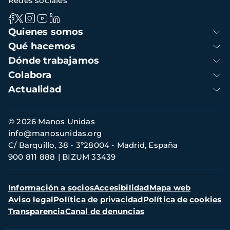
Redes sociales
Navegación
Quienes somos
principal
Qué hacemos
Dónde trabajamos
Colabora
Actualidad
Información
© 2026 Manos Unidas
de
info@manosunidas.org
contacto
C/ Barquillo, 38 - 3º28004 - Madrid, España
900 811 888
BIZUM 33439
Menú
Información a socios
Accesibilidad
Mapa web
secundario
Aviso legal
Política de privacidad
Política de cookies
Transparencia
Canal de denuncias