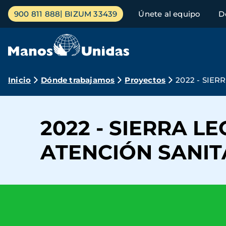
Pasar
Menú
900 811 888
BIZUM 33439
Únete al equipo
D
al
principal
contenido
principal
Ruta
Inicio
Dónde trabajamos
Proyectos
2022 - SIE
de
navegación
2022 - SIERRA L
ATENCIÓN SANIT