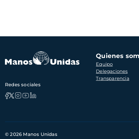
Navegación
Quienes so
principal
Equipo
Delegaciones
Transparencia
Redes sociales
Información
© 2026 Manos Unidas
de