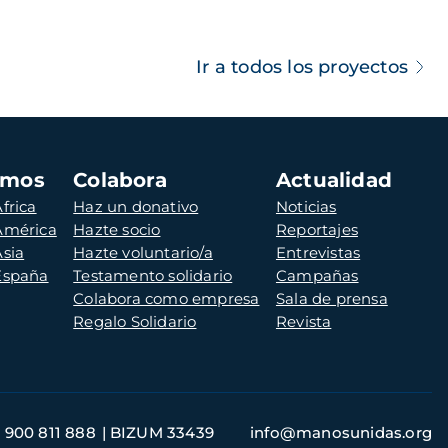
Ir a todos los proyectos
amos
Colabora
Actualidad
frica
Haz un donativo
Noticias
 América
Hazte socio
Reportajes
Asia
Hazte voluntario/a
Entrevistas
 España
Testamento solidario
Campañas
Colabora como empresa
Sala de prensa
Regalo Solidario
Revista
900 811 888
BIZUM 33439
info@manosunidas.org