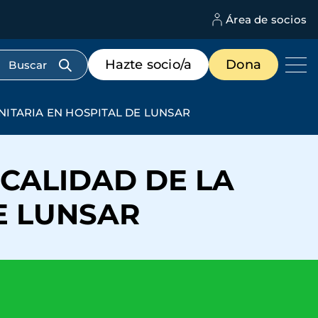
Área de socios
M
d
c
Menú
Hazte socio/a
Dona
d
de
us
destacados
cabecera
ANITARIA EN HOSPITAL DE LUNSAR
 CALIDAD DE LA
E LUNSAR