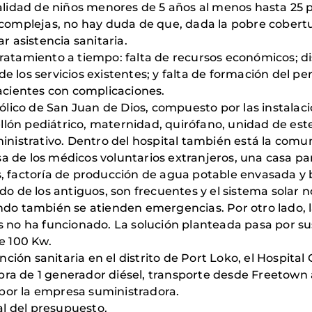
talidad de niños menores de 5 años al menos hasta 25 
 complejas, no hay duda de que, dada la pobre cobertur
r asistencia sanitaria.
ratamiento a tiempo: falta de recursos económicos; dis
e los servicios existentes; y falta de formación del p
pacientes con complicaciones.
tólico de San Juan de Dios, compuesto por las instalac
ón pediátrico, maternidad, quirófano, unidad de ester
ministrativo. Dentro del hospital también está la co
asa de los médicos voluntarios extranjeros, una casa pa
s, factoría de producción de agua potable envasada y
do de los antiguos, son frecuentes y el sistema solar 
ndo también se atienden emergencias. Por otro lado, la
s no ha funcionado. La solución planteada pasa por su
e 100 Kw.
nción sanitaria en el distrito de Port Loko, el Hospital
a de 1 generador diésel, transporte desde Freetown a 
por la empresa suministradora.
al del presupuesto.