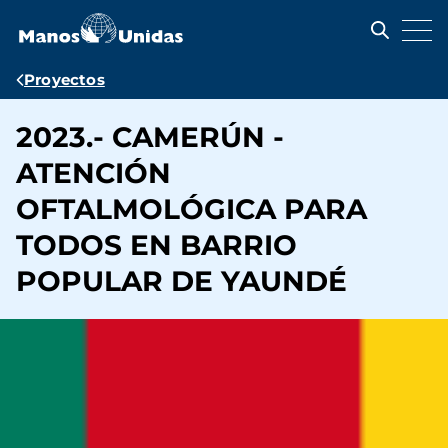
Pasar
al
contenido
principal
Ruta
Proyectos
de
2023.- CAMERÚN -
navegación
ATENCIÓN
OFTALMOLÓGICA PARA
TODOS EN BARRIO
POPULAR DE YAUNDÉ