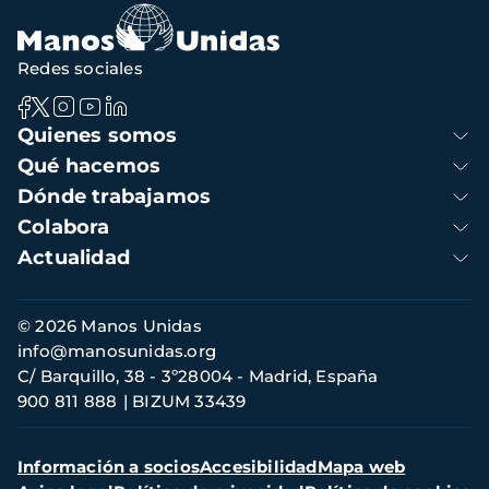
Redes sociales
Navegación
Quienes somos
principal
Qué hacemos
Dónde trabajamos
Colabora
Actualidad
Información
© 2026 Manos Unidas
de
info@manosunidas.org
contacto
C/ Barquillo, 38 - 3º28004 - Madrid, España
900 811 888
BIZUM 33439
Menú
Información a socios
Accesibilidad
Mapa web
secundario