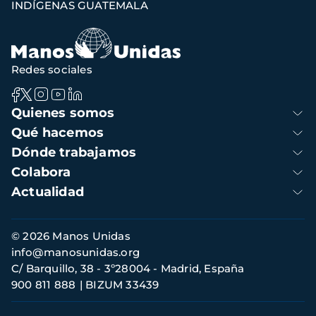
INDÍGENAS GUATEMALA
Redes sociales
Navegación
Quienes somos
principal
Qué hacemos
Dónde trabajamos
Colabora
Actualidad
Información
© 2026 Manos Unidas
de
info@manosunidas.org
contacto
C/ Barquillo, 38 - 3º28004 - Madrid, España
900 811 888
BIZUM 33439