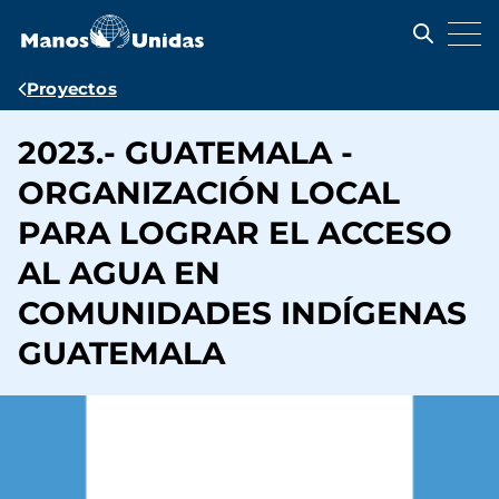
Pasar
al
contenido
principal
Ruta
Proyectos
de
2023.- GUATEMALA -
navegación
ORGANIZACIÓN LOCAL
PARA LOGRAR EL ACCESO
AL AGUA EN
COMUNIDADES INDÍGENAS
GUATEMALA