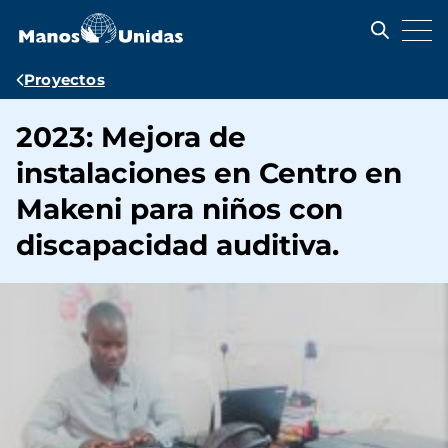
Pasar
al
contenido
principal
Ruta
Proyectos
de
2023: Mejora de
navegación
instalaciones en Centro en
Makeni para niños con
discapacidad auditiva.