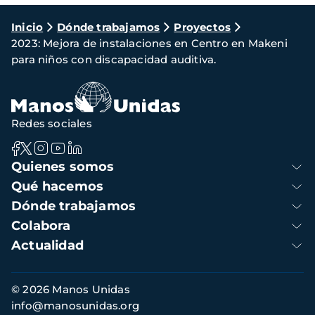
Ruta
Inicio
Dónde trabajamos
Proyectos
2023: Mejora de instalaciones en Centro en Makeni
de
para niños con discapacidad auditiva.
navegación
Redes sociales
Navegación
Quienes somos
principal
Qué hacemos
Dónde trabajamos
Colabora
Actualidad
Información
© 2026 Manos Unidas
de
info@manosunidas.org
contacto