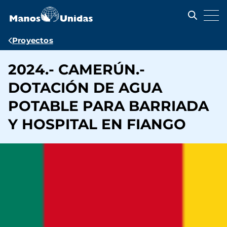
Pasar
al
contenido
principal
Ruta
Proyectos
de
2024.- CAMERÚN.-
navegación
DOTACIÓN DE AGUA
POTABLE PARA BARRIADA
Y HOSPITAL EN FIANGO