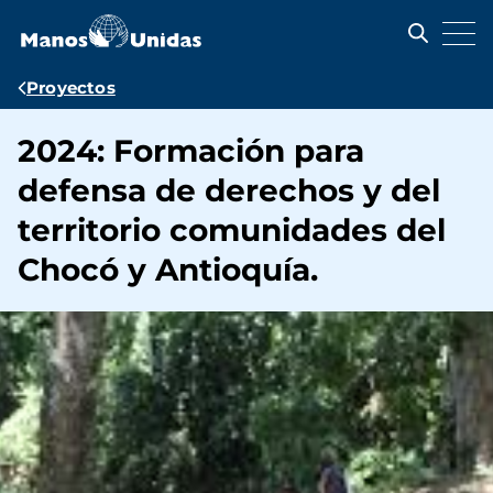
Pasar
al
contenido
principal
Ruta
Proyectos
de
2024: Formación para
navegación
defensa de derechos y del
territorio comunidades del
Chocó y Antioquía.