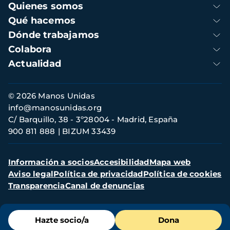
Navegación
Quienes somos
principal
Qué hacemos
Dónde trabajamos
Colabora
Actualidad
Información
© 2026 Manos Unidas
de
info@manosunidas.org
contacto
C/ Barquillo, 38 - 3º28004 - Madrid, España
900 811 888
BIZUM 33439
Menú
Información a socios
Accesibilidad
Mapa web
secundario
Aviso legal
Política de privacidad
Política de cookies
Transparencia
Canal de denuncias
Menú
Hazte socio/a
Dona
de