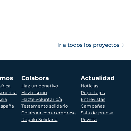
Ir a todos los proyectos
amos
Colabora
Actualidad
frica
Haz un donativo
Noticias
 América
Hazte socio
Reportajes
Asia
Hazte voluntario/a
Entrevistas
 España
Testamento solidario
Campañas
Colabora como empresa
Sala de prensa
Regalo Solidario
Revista