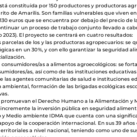
 está constituida por 150 productores y productoras a
istrito de Amarilis. Son familias vulnerables que viven 
30 euros que se encuentra por debajo del precio de l
ontinuar un proceso de trabajo conjunto llevado a ca
 2023). El proyecto se centrará en cuatro resultados:
s parcelas de los y las productoras agropecuarios: se q
icas en un 30%, y con ello garantizar la seguridad ali
alización.
s y consumidores/as a alimentos agroecológicos: se fort
sumidores/as, así como de las instituciones educativas
 de las agentes comunitarias de salud e instituciones 
n ambiental, formación de las brigadas ecológicas es
vas.
ue promuevan el Derecho Humano a la Alimentación y M
 incremente la inversión pública en seguridad alimentar
ollo y Medio ambiente IDMA que cuenta con una signific
 apoyo de la cooperación internacional. En sus 39 años
rritoriales a nivel nacional, teniendo como uno de sus