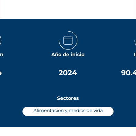
ón
Año de inicio
o
2024
90.
Sectores
Alimentación y medios de vida