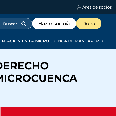
Área de socios
M
d
c
Menú
Hazte socio/a
Dona
d
de
us
destacados
cabecera
IMENTACIÓN EN LA MICROCUENCA DE MANCAPOZO
 DERECHO
 MICROCUENCA