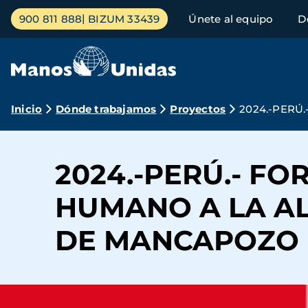
Pasar
Menú
900 811 888
BIZUM 33439
Únete al equipo
D
al
principal
contenido
principal
Ruta
Inicio
Dónde trabajamos
Proyectos
2024.-PERÚ
de
navegación
2024.-PERÚ.- F
HUMANO A LA A
DE MANCAPOZO