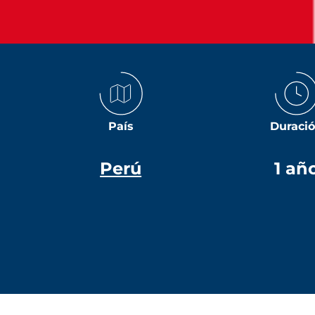
País
Duraci
Perú
1 añ