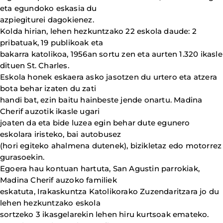
eta egundoko eskasia du
azpiegiturei dagokienez.
Kolda hirian, lehen hezkuntzako 22 eskola daude: 2
pribatuak, 19 publikoak eta
bakarra katolikoa, 1956an sortu zen eta aurten 1.320 ikasle
dituen St. Charles.
Eskola honek eskaera asko jasotzen du urtero eta atzera
bota behar izaten du zati
handi bat, ezin baitu hainbeste jende onartu. Madina
Cherif auzotik ikasle ugari
joaten da eta bide luzea egin behar dute egunero
eskolara iristeko, bai autobusez
(hori egiteko ahalmena dutenek), bizikletaz edo motorrez
gurasoekin.
Egoera hau kontuan hartuta, San Agustin parrokiak,
Madina Cherif auzoko familiek
eskatuta, Irakaskuntza Katolikorako Zuzendaritzara jo du
lehen hezkuntzako eskola
sortzeko 3 ikasgelarekin lehen hiru kurtsoak emateko.