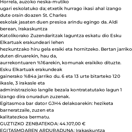
Horrela, auzoko neska-mutiko
ugari eskolatuko da; etxetik hurrago ikasi ahal izango
dute orain doazen St. Charles
eskolak jasaten duen presioa arindu egingo da. Aldi
berean, Irakaskuntza
Katolikorako Zuzendaritzak laguntza eskatu dio Esku
Elkartuak erakundeari lehen
hezkuntzako hiru gela eraiki eta hornitzeko. Bertan jarriko
duten diruarekin, hau da,
aurrekontuaren %16arekin, komunak eraikiko dituzte.
Esku Elkartuak erakundeak
gainerako %84a jarriko du. 6 eta 13 urte bitarteko 120
ikasle, 3 irakasle eta
administrazioko langile bezala kontratatutako lagun 1
izango dira onuradun zuzenak.
Egitasmoa bar dator GJH4 delakoarekin: heziketa
barneratzaile, zuzen eta
kalitatezkoa bermatu.
GUZTIZKO ZENBATEKOA: 44.107,00 €
EGITASMOAREN ARDURADUNA: Irakaskuntza