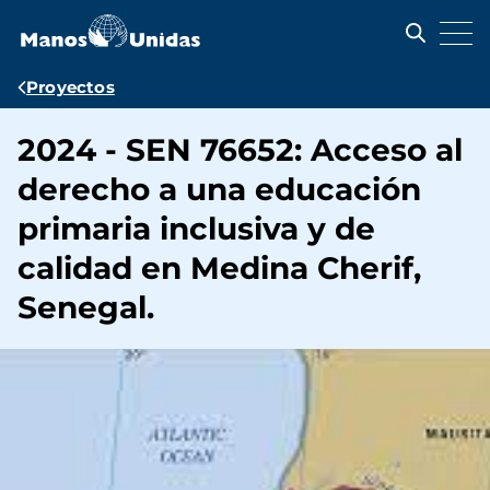
Pasar
al
contenido
principal
Ruta
Proyectos
de
2024 - SEN 76652: Acceso al
navegación
derecho a una educación
primaria inclusiva y de
calidad en Medina Cherif,
Senegal.