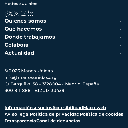
Redes sociales
Navegación
Quienes somos
principal
Qué hacemos
Dónde trabajamos
Colabora
Actualidad
Información
© 2026 Manos Unidas
de
info@manosunidas.org
contacto
C/ Barquillo, 38 - 3º28004 - Madrid, España
900 811 888
BIZUM 33439
Menú
Información a socios
Accesibilidad
Mapa web
secundario
Aviso legal
Política de privacidad
Política de cookies
Transparencia
Canal de denuncias