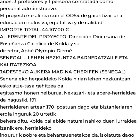
años, 3 profesores y 1 persona contratada como
personal administrativo.
El proyecto se alinea con el ODS4 de garantizar una
educación inclusiva, equitativa y de calidad.
IMPORTE TOTAL: 44.107,00 €
AL FRENTE DEL PROYECTO: Dirección Diocesana de
Enseñanza Católica de Kolda y su
director, Abbé Olympio Diémé
SENEGAL – LEHEN HEZKUNTZA BARNERATZAILE ETA
KALITATEZKOA
JADESTEKO AUKERA MADINA CHERIFEN (SENEGAL)
Senegaleko hegoaldeko Kolda hirian lehen hezkuntzan
eskolatze-tasa gehitzea da
egitasmo honen helburua. Nekazari- eta abere-herrialdea
da nagusiki, 191
herrialderen artean,170. postuan dago eta biztanleriaren
erdia inguruk 20 urtetik
behera ditu. Kolda baliabide natural nahiko duen lurraldea
izanik ere, herrialdeko
ingururik pobre eta behartsuenetakoa da, isolatuta dago