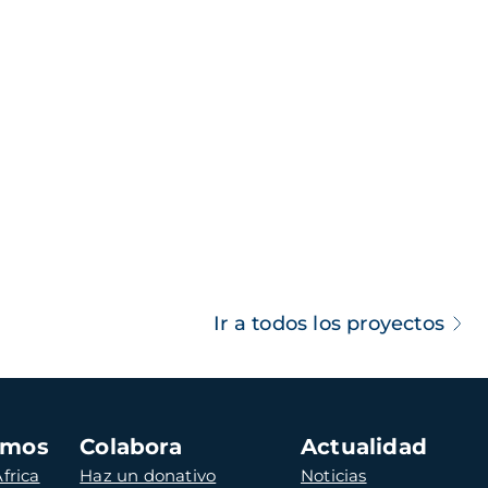
Ir a todos los proyectos
amos
Colabora
Actualidad
frica
Haz un donativo
Noticias