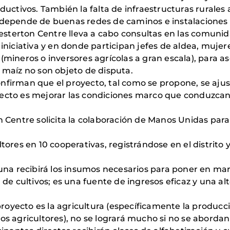
uctivos. También la falta de infraestructuras rurales 
 depende de buenas redes de caminos e instalaciones
hesterton Centre lleva a cabo consultas en las comuni
niciativa y en donde participan jefes de aldea, mujere
a (mineros o inversores agrícolas a gran escala), para a
 maíz no son objeto de disputa.
firman que el proyecto, tal como se propone, se ajus
royecto es mejorar las condiciones marco que conduzca
 Centre solicita la colaboración de Manos Unidas par
ores en 10 cooperativas, registrándose en el distrito 
una recibirá los insumos necesarios para poner en mar
de cultivos; es una fuente de ingresos eficaz y una a
proyecto es la agricultura (específicamente la producci
s agricultores), no se logrará mucho si no se aborda