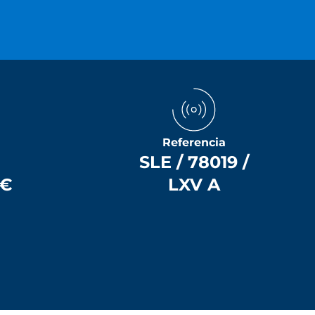
Referencia
SLE / 78019 /
 €
LXV A