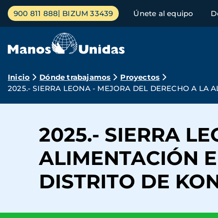
Pasar
Menú
900 811 888
BIZUM 33439
Únete al equipo
D
al
principal
contenido
principal
Ruta
Inicio
Dónde trabajamos
Proyectos
2025.- SIERRA LEONA - MEJORA DEL DERECHO A LA 
de
navegación
2025.- SIERRA L
ALIMENTACIÓN E
DISTRITO DE KO