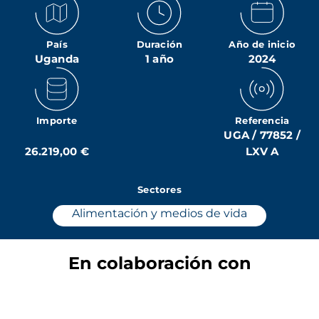
País
Duración
Año de inicio
Uganda
1 año
2024
Importe
Referencia
UGA / 77852 /
26.219,00 €
LXV A
Sectores
Alimentación y medios de vida
En colaboración con