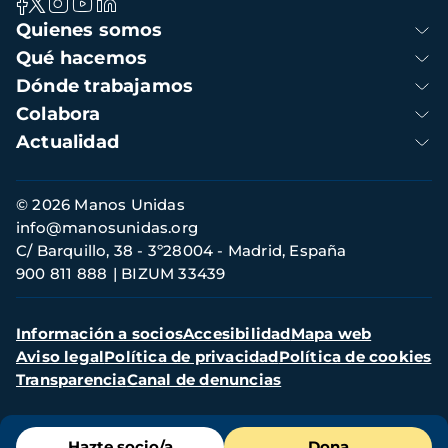
Navegación
Quienes somos
principal
Qué hacemos
Dónde trabajamos
Colabora
Actualidad
Información
© 2026 Manos Unidas
de
info@manosunidas.org
contacto
C/ Barquillo, 38 - 3º28004 - Madrid, España
900 811 888
BIZUM 33439
Menú
Información a socios
Accesibilidad
Mapa web
secundario
Aviso legal
Política de privacidad
Política de cookies
Transparencia
Canal de denuncias
Menú
Hazte socio/a
Dona