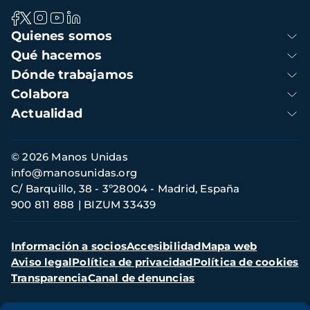
Navegación
Quienes somos
principal
Qué hacemos
Dónde trabajamos
Colabora
Actualidad
Información
© 2026 Manos Unidas
de
info@manosunidas.org
contacto
C/ Barquillo, 38 - 3º28004 - Madrid, España
900 811 888
BIZUM 33439
Menú
Información a socios
Accesibilidad
Mapa web
secundario
Aviso legal
Política de privacidad
Política de cookies
Transparencia
Canal de denuncias