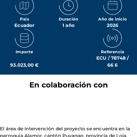
País
Duración
Año de inicio
Ecuador
1 año
2026
Importe
Referencia
ECU / 78748 /
93.023,00 €
66 6
En colaboración con
El área de intervención del proyecto se encuentra en la
parroquia Alamor, cantón Puyango, provincia de Loja.