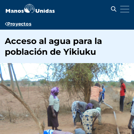
Pasar
al
contenido
principal
Ruta
Proyectos
de
Acceso al agua para la
navegación
población de Yikiuku