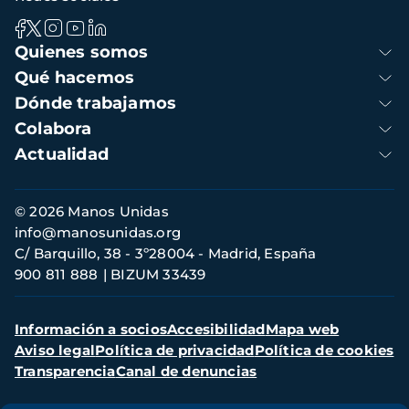
Navegación
Quienes somos
principal
Qué hacemos
Dónde trabajamos
Colabora
Actualidad
Información
© 2026 Manos Unidas
de
info@manosunidas.org
contacto
C/ Barquillo, 38 - 3º28004 - Madrid, España
900 811 888
BIZUM 33439
Menú
Información a socios
Accesibilidad
Mapa web
secundario
Aviso legal
Política de privacidad
Política de cookies
Transparencia
Canal de denuncias