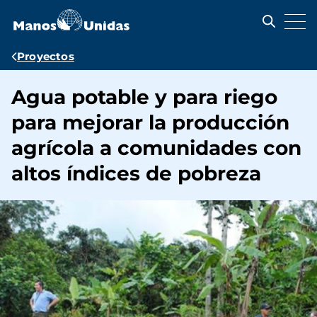
Pasar
al
contenido
principal
Ruta
Proyectos
de
Agua potable y para riego
navegación
para mejorar la producción
agrícola a comunidades con
altos índices de pobreza