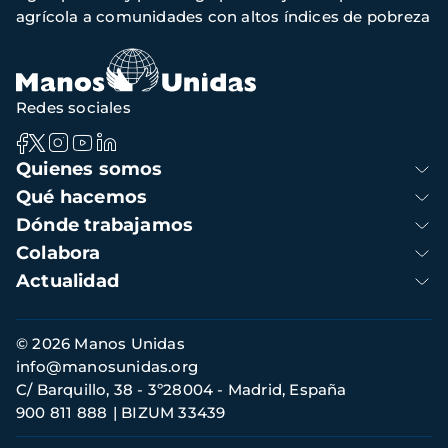
de
agrícola a comunidades con altos índices de pobreza
navegación
Redes sociales
Navegación
Quienes somos
principal
Qué hacemos
Dónde trabajamos
Colabora
Actualidad
Información
© 2026 Manos Unidas
de
info@manosunidas.org
contacto
C/ Barquillo, 38 - 3º28004 - Madrid, España
900 811 888
BIZUM 33439