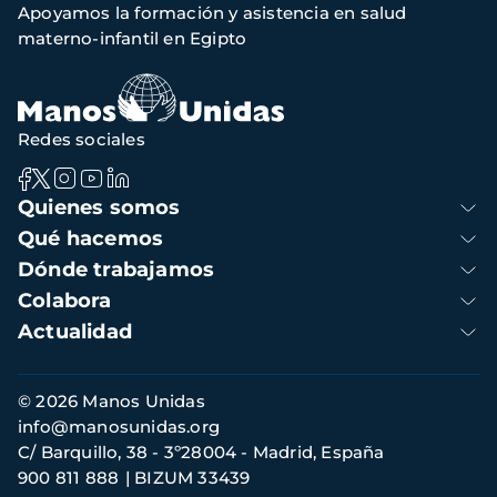
Apoyamos la formación y asistencia en salud
de
materno-infantil en Egipto
navegación
Redes sociales
Navegación
Quienes somos
principal
Qué hacemos
Dónde trabajamos
Colabora
Actualidad
Información
© 2026 Manos Unidas
de
info@manosunidas.org
contacto
C/ Barquillo, 38 - 3º28004 - Madrid, España
900 811 888
BIZUM 33439