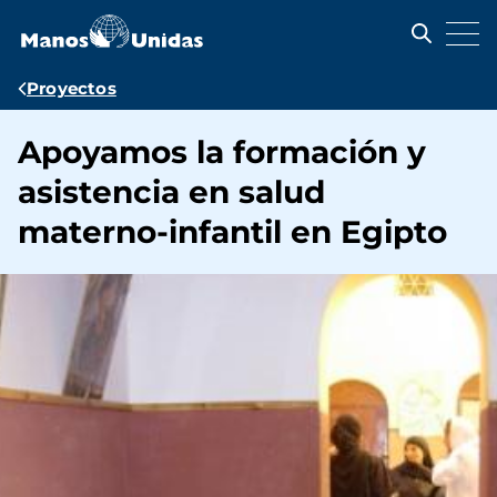
Pasar
al
contenido
principal
Ruta
Proyectos
de
Apoyamos la formación y
navegación
asistencia en salud
materno-infantil en Egipto