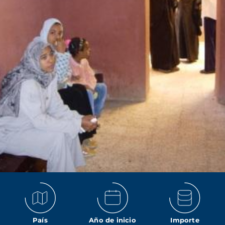
País
Año de inicio
Importe