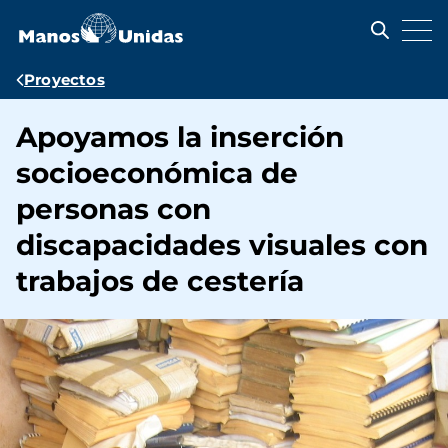
Pasar
al
contenido
principal
Ruta
Proyectos
de
Apoyamos la inserción
navegación
socioeconómica de
personas con
discapacidades visuales con
trabajos de cestería