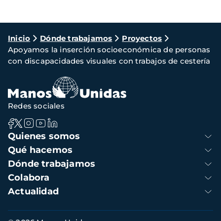
Ruta
Inicio
Dónde trabajamos
Proyectos
Apoyamos la inserción socioeconómica de personas
de
con discapacidades visuales con trabajos de cestería
navegación
Redes sociales
Navegación
Quienes somos
principal
Qué hacemos
Dónde trabajamos
Colabora
Actualidad