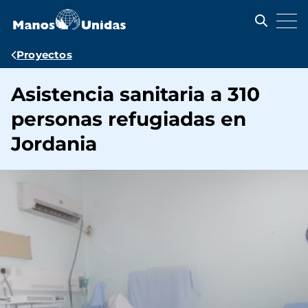
Pasar
al
contenido
principal
Ruta
Proyectos
de
Asistencia sanitaria a 310
navegación
personas refugiadas en
Jordania