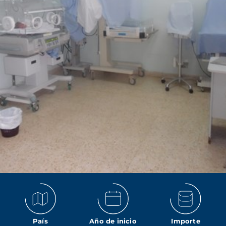
País
Año de inicio
Importe