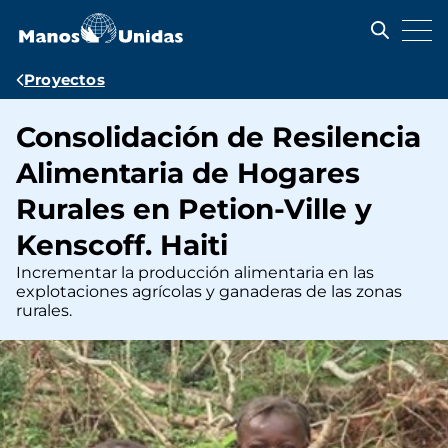
Pasar
al
contenido
principal
Ruta
Proyectos
de
Consolidación de Resilencia
navegación
Alimentaria de Hogares
Rurales en Petion-Ville y
Kenscoff. Haiti
Incrementar la producción alimentaria en las
explotaciones agrícolas y ganaderas de las zonas
rurales.