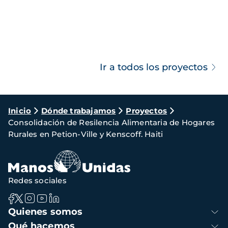
Ir a todos los proyectos
Ruta
Inicio
Dónde trabajamos
Proyectos
Consolidación de Resilencia Alimentaria de Hogares
de
Rurales en Petion-Ville y Kenscoff. Haiti
navegación
Redes sociales
Navegación
Quienes somos
principal
Qué hacemos