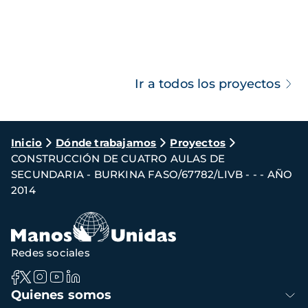
Ir a todos los proyectos
Ruta
Inicio
Dónde trabajamos
Proyectos
CONSTRUCCIÓN DE CUATRO AULAS DE
de
SECUNDARIA - BURKINA FASO/67782/LIVB - - - AÑO
navegación
2014
Redes sociales
Navegación
Quienes somos
principal