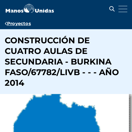
Pasar
al
contenido
principal
Ruta
Proyectos
de
CONSTRUCCIÓN DE
navegación
CUATRO AULAS DE
SECUNDARIA - BURKINA
FASO/67782/LIVB - - - AÑO
2014