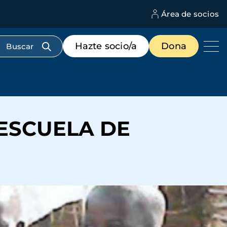
Área de socios
M
d
c
Menú
Hazte socio/a
Dona
d
de
us
destacados
cabecera
ESCUELA DE