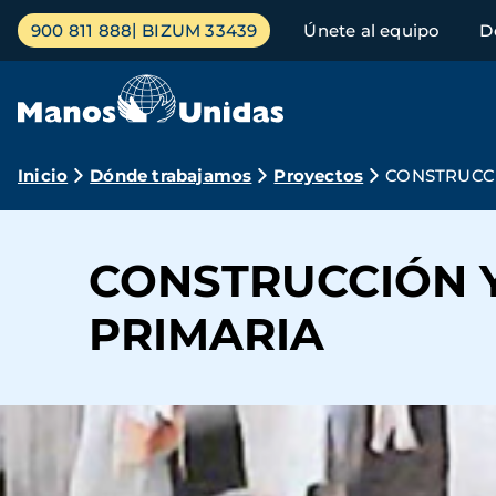
Pasar
Menú
900 811 888
BIZUM 33439
Únete al equipo
D
al
principal
contenido
principal
Ruta
Inicio
Dónde trabajamos
Proyectos
CONSTRUCCI
de
navegación
CONSTRUCCIÓN Y
PRIMARIA