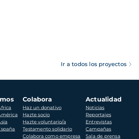
Ir a todos los proyectos
amos
Colabora
Actualidad
frica
Haz un donativo
Noticias
 América
Hazte socio
Reportajes
Asia
Hazte voluntario/a
Entrevistas
 España
Testamento solidario
Campañas
Colabora como empresa
Sala de prensa