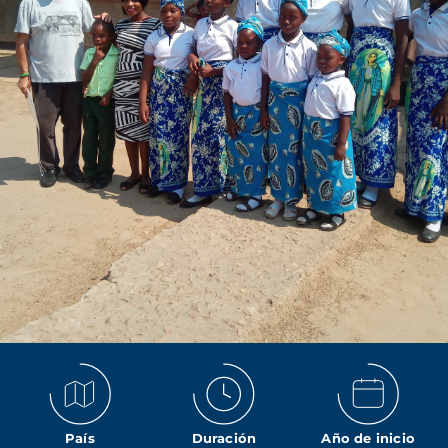
País
Duración
Año de inicio