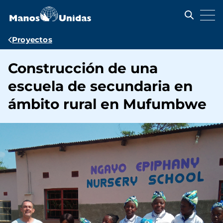
Pasar
al
contenido
principal
Ruta
Proyectos
de
Construcción de una
navegación
escuela de secundaria en
ámbito rural en Mufumbwe