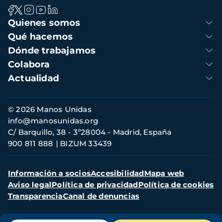
Navegación
Quienes somos
principal
Qué hacemos
Dónde trabajamos
Colabora
Actualidad
Información
© 2026 Manos Unidas
de
info@manosunidas.org
contacto
C/ Barquillo, 38 - 3º28004 - Madrid, España
900 811 888
BIZUM 33439
Menú
Información a socios
Accesibilidad
Mapa web
secundario
Aviso legal
Política de privacidad
Política de cookies
Transparencia
Canal de denuncias