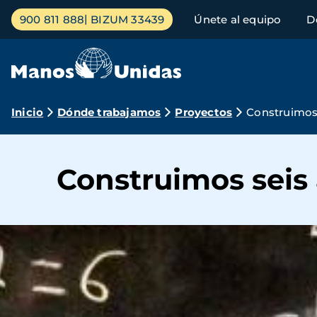
Pasar
Menú
900 811 888
BIZUM 33439
Únete al equipo
D
al
principal
contenido
principal
Ruta
Inicio
Dónde trabajamos
Proyectos
Construimos 
de
navegación
Construimos seis