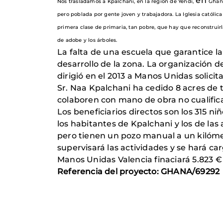
en
Nos trasladamos a Kpalchani, en la región de Yendi,
Ghana
pero poblada por gente joven y trabajadora. La Iglesia católic
primera clase de primaria, tan pobre, que hay que reconstrui
de adobe y los árboles.
La falta de una escuela que garantice la
desarrollo de la zona. La organización d
dirigió en el 2013 a Manos Unidas solicit
Sr. Naa Kpalchani ha cedido 8 acres de 
colaboren con mano de obra no cualific
Los beneficiarios directos son los 315 n
los habitantes de Kpalchani y los de las
pero tienen un pozo manual a un kilóme
supervisará las actividades y se hará car
Manos Unidas Valencia finaciará 5.823 € 
Referencia del proyecto: GHANA/69292