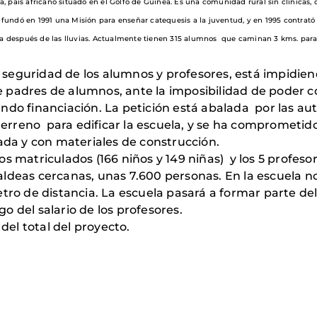
, país africano situado en el Golfo de Guinea. Es una comunidad rural sin clínicas, c
a fundó en 1991 una Misión para enseñar catequesis a la juventud, y en 1995 contrató 
rla después de las lluvias. Actualmente tienen 315 alumnos que caminan 3 kms. pa
 seguridad de los alumnos y profesores, está impidiend
e padres de alumnos, ante la imposibilidad de poder co
ando financiación. La petición está abalada por las aut
terreno para edificar la escuela, y se ha comprometid
ada y con materiales de construcción.
iños matriculados (166 niños y 149 niñas) y los 5 profes
 aldeas cercanas, unas 7.600 personas. En la escuela n
tro de distancia. La escuela pasará a formar parte d
go del salario de los profesores.
del total del proyecto.