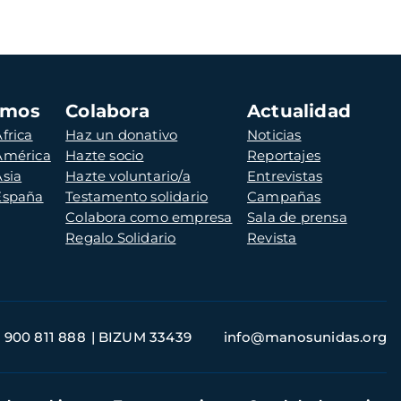
amos
Colabora
Actualidad
frica
Haz un donativo
Noticias
 América
Hazte socio
Reportajes
Asia
Hazte voluntario/a
Entrevistas
 España
Testamento solidario
Campañas
Colabora como empresa
Sala de prensa
Regalo Solidario
Revista
900 811 888
BIZUM 33439
info@manosunidas.org