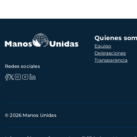
Navegación
Quienes so
principal
Equipo
Delegaciones
Transparencia
Redes sociales
Información
© 2026 Manos Unidas
de
contacto