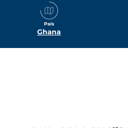
País
Ghana