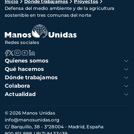
Ruta
Inicio
Dónde trabajamos
Proyectos
Defensa del medio ambiente y de la agricultura
de
sostenible en tres comunas del norte
navegación
Redes sociales
Navegación
Quienes somos
principal
Qué hacemos
Dónde trabajamos
Colabora
Actualidad
Información
© 2026 Manos Unidas
de
info@manosunidas.org
contacto
C/ Barquillo, 38 - 3º28004 - Madrid, España
900 811 888
BIZUM 33439