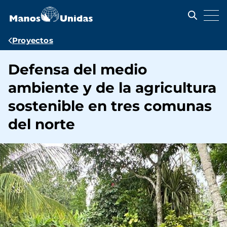
Pasar
al
contenido
principal
Ruta
Proyectos
de
Defensa del medio
navegación
ambiente y de la agricultura
sostenible en tres comunas
del norte