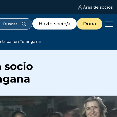
Área de socios
M
d
c
Menú
Hazte socio/a
Dona
d
de
us
destacados
cabecera
tribal en Telangana
 socio
angana