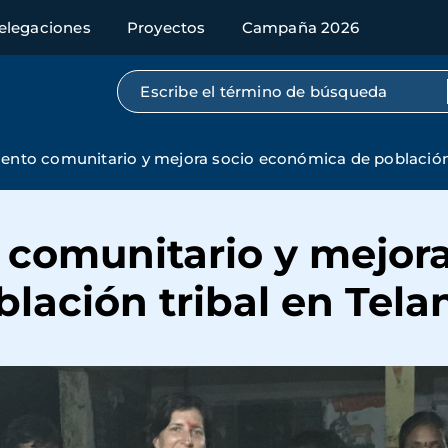
elegaciones
Proyectos
Campaña 2026
Búsqueda por texto completo
nto comunitario y mejora socio económica de población 
omunitario y mejora
lación tribal en Tel