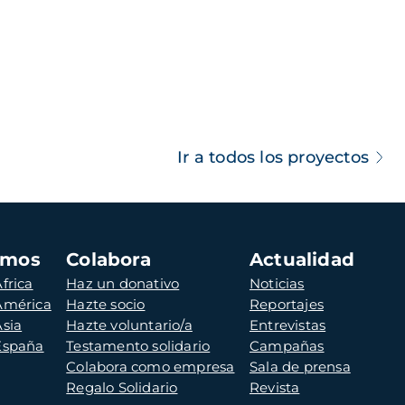
Ir a todos los proyectos
amos
Colabora
Actualidad
frica
Haz un donativo
Noticias
 América
Hazte socio
Reportajes
Asia
Hazte voluntario/a
Entrevistas
 España
Testamento solidario
Campañas
Colabora como empresa
Sala de prensa
Regalo Solidario
Revista