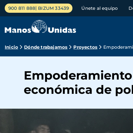
Pasar
Menú
900 811 888
BIZUM 33439
Únete al equipo
D
al
principal
contenido
principal
Ruta
Inicio
Dónde trabajamos
Proyectos
Empoderamie
de
navegación
Empoderamiento c
económica de pob