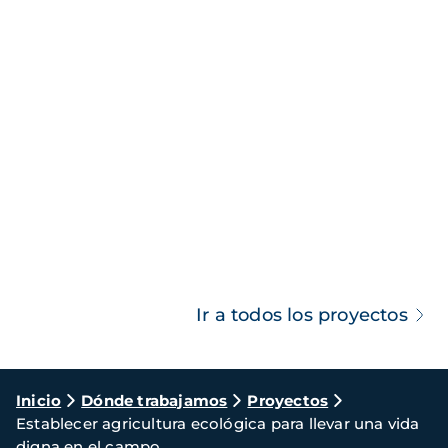
Ir a todos los proyectos
Ruta
Inicio
Dónde trabajamos
Proyectos
Establecer agricultura ecológica para llevar una vida
de
digna en el campo