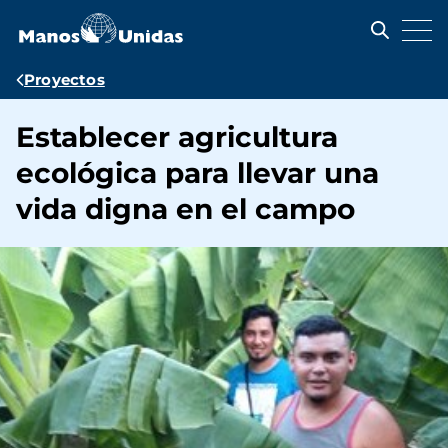
Pasar
al
contenido
principal
Ruta
Proyectos
de
Establecer agricultura
navegación
ecológica para llevar una
vida digna en el campo