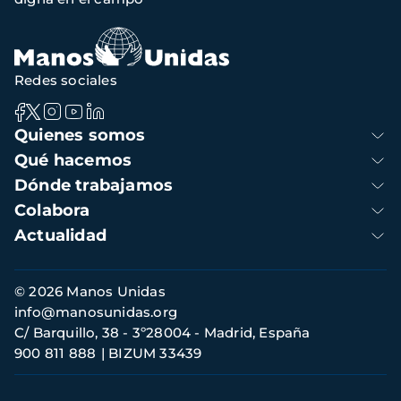
navegación
Redes sociales
Navegación
Quienes somos
principal
Qué hacemos
Dónde trabajamos
Colabora
Actualidad
Información
© 2026 Manos Unidas
de
info@manosunidas.org
contacto
C/ Barquillo, 38 - 3º28004 - Madrid, España
900 811 888
BIZUM 33439