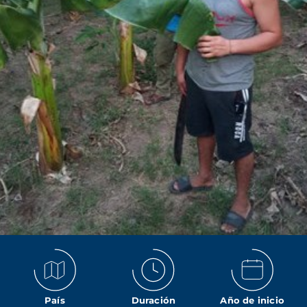
País
Duración
Año de inicio