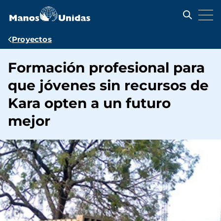
Pasar
al
contenido
principal
Ruta
Proyectos
de
Formación profesional para
navegación
que jóvenes sin recursos de
Kara opten a un futuro
mejor