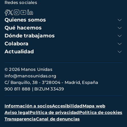
Redes sociales
Navegación
Quienes somos
principal
Qué hacemos
Dónde trabajamos
Colabora
Actualidad
Información
© 2026 Manos Unidas
de
info@manosunidas.org
contacto
C/ Barquillo, 38 - 3º28004 - Madrid, España
900 811 888
BIZUM 33439
Menú
Información a socios
Accesibilidad
Mapa web
secundario
Aviso legal
Política de privacidad
Política de cookies
Transparencia
Canal de denuncias