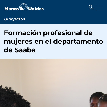
Pasar
al
contenido
principal
Ruta
Proyectos
de
Formación profesional de
navegación
mujeres en el departamento
de Saaba