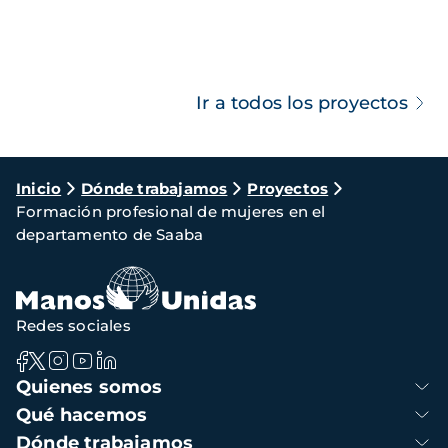
Ir a todos los proyectos
Ruta
Inicio
Dónde trabajamos
Proyectos
Formación profesional de mujeres en el
de
departamento de Saaba
navegación
Redes sociales
Navegación
Quienes somos
principal
Qué hacemos
Dónde trabajamos