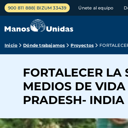
Pasar
Menú
900 811 888
BIZUM 33439
Únete al equipo
D
al
principal
contenido
principal
Ruta
Inicio
Dónde trabajamos
Proyectos
FORTALECER
de
navegación
FORTALECER LA 
MEDIOS DE VIDA
PRADESH- INDIA