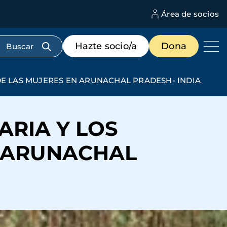
Área de socios
M
d
c
Menú
Hazte socio/a
Dona
d
de
us
destacados
cabecera
DE LAS MUJERES EN ARUNACHAL PRADESH- INDIA
ARIA Y LOS
N ARUNACHAL