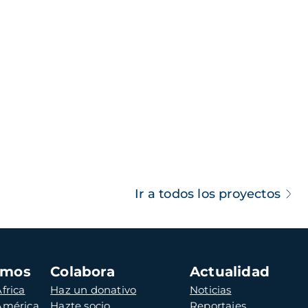
Ir a todos los proyectos
amos
Colabora
Actualidad
frica
Haz un donativo
Noticias
 América
Hazte socio
Reportajes