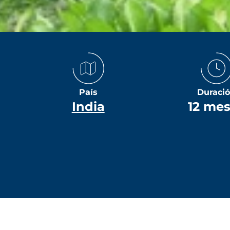
País
Duraci
India
12 me