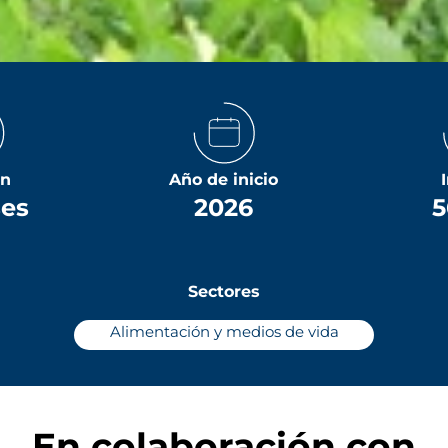
ón
Año de inicio
ses
2026
5
Sectores
Alimentación y medios de vida
En colaboración con