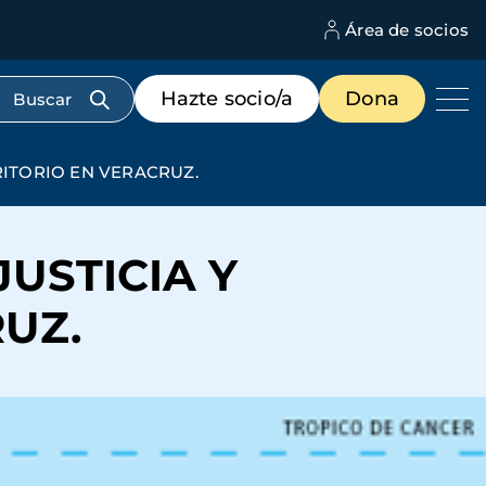
Área de socios
M
d
c
Menú
Hazte socio/a
Dona
d
de
us
destacados
cabecera
RITORIO EN VERACRUZ.
USTICIA Y
UZ.