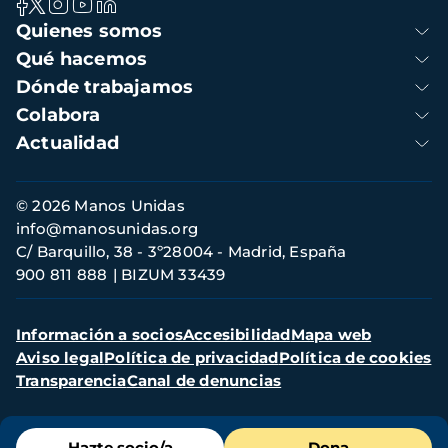
Navegación
Quienes somos
principal
Qué hacemos
Dónde trabajamos
Colabora
Actualidad
Información
© 2026 Manos Unidas
de
info@manosunidas.org
contacto
C/ Barquillo, 38 - 3º28004 - Madrid, España
900 811 888
BIZUM 33439
Menú
Información a socios
Accesibilidad
Mapa web
secundario
Aviso legal
Política de privacidad
Política de cookies
Transparencia
Canal de denuncias
Menú
Hazte socio/a
Dona