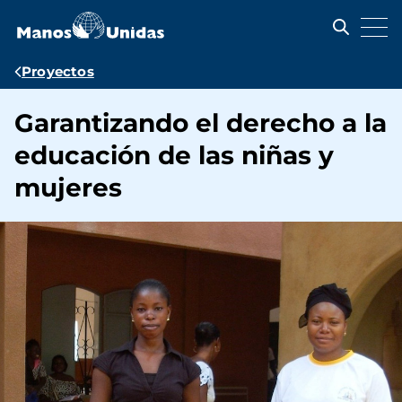
Pasar
al
contenido
principal
Ruta
Proyectos
de
Garantizando el derecho a la
navegación
educación de las niñas y
mujeres