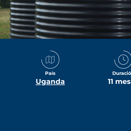
País
Duraci
Uganda
11 me