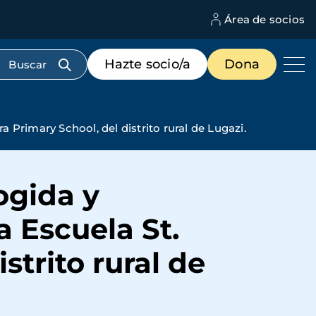
Área de socios
M
d
c
Menú
Hazte socio/a
Dona
d
de
us
destacados
cabecera
 Primary School, del distrito rural de Lugazi.
ogida y
 Escuela St.
strito rural de