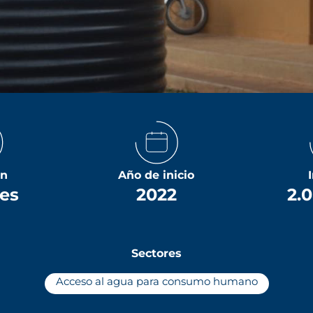
ón
Año de inicio
ses
2022
2.
Sectores
Acceso al agua para consumo humano