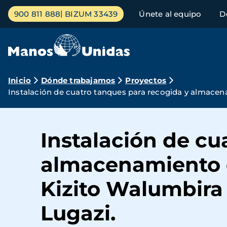
Pasar
Menú
900 811 888
BIZUM 33439
Únete al equipo
D
al
principal
contenido
principal
Ruta
Inicio
Dónde trabajamos
Proyectos
Instalación de cuatro tanques para recogida y almacenam
de
navegación
Instalación de cu
almacenamiento de
Kizito Walumbira 
Lugazi.