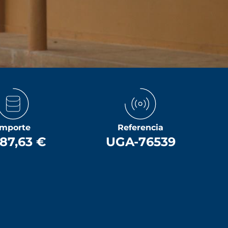
Importe
Referencia
087,63 €
UGA-76539