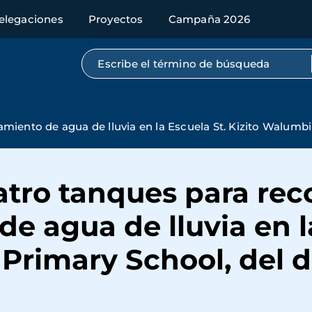
elegaciones
Proyectos
Campaña 2026
Búsqueda por texto completo
iento de agua de lluvia en la Escuela St. Kizito Walumbira
atro tanques para rec
 agua de lluvia en la
Primary School, del di