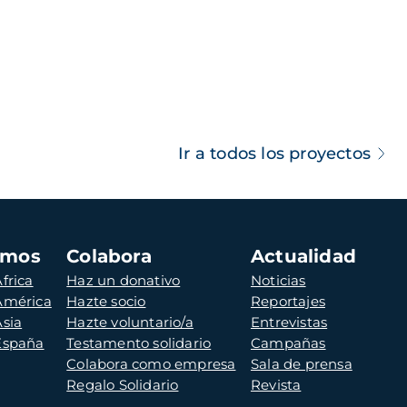
Ir a todos los proyectos
amos
Colabora
Actualidad
frica
Haz un donativo
Noticias
 América
Hazte socio
Reportajes
Asia
Hazte voluntario/a
Entrevistas
 España
Testamento solidario
Campañas
Colabora como empresa
Sala de prensa
Regalo Solidario
Revista