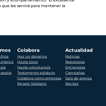
gestión y acompañamiento. El excedente
que les servirá para mantener la
amos
Colabora
Actualidad
frica
Haz un donativo
Noticias
 América
Hazte socio
Reportajes
Asia
Hazte voluntario/a
Entrevistas
 España
Testamento solidario
Campañas
Colabora como empresa
Sala de prensa
Regalo Solidario
Revista