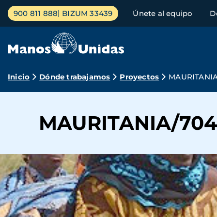
Pasar
Menú
900 811 888
BIZUM 33439
Únete al equipo
D
al
principal
contenido
principal
Ruta
Inicio
Dónde trabajamos
Proyectos
MAURITANIA
de
navegación
MAURITANIA/704