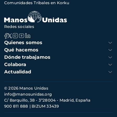
Comunidades Tribales en Korku
navegación
Redes sociales
Navegación
Quienes somos
principal
Qué hacemos
Dónde trabajamos
Colabora
Actualidad
Información
© 2026 Manos Unidas
de
info@manosunidas.org
contacto
C/ Barquillo, 38 - 3º28004 - Madrid, España
900 811 888
BIZUM 33439