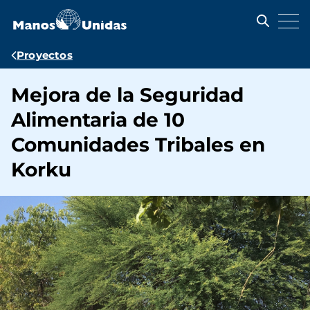
Pasar
al
contenido
principal
Ruta
Proyectos
de
Mejora de la Seguridad
navegación
Alimentaria de 10
Comunidades Tribales en
Korku