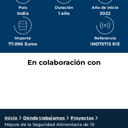
País
Duración
Año de inicio
India
1 año
2022
Importe
Referencia
77.096 Euros
IND75713 61E
En colaboración con
Ruta
Inicio
Dónde trabajamos
Proyectos
Mejora de la Seguridad Alimentaria de 10
de