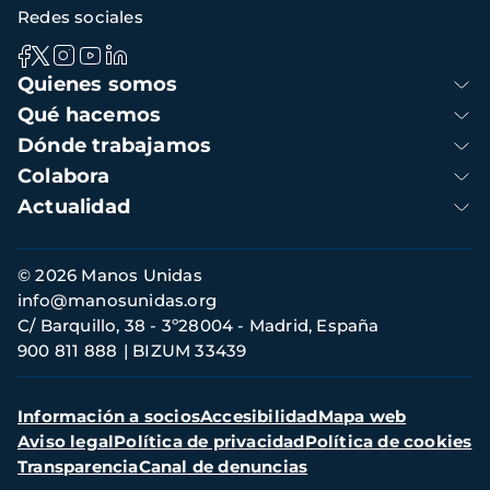
Redes sociales
Navegación
Quienes somos
principal
Qué hacemos
Dónde trabajamos
Colabora
Actualidad
Información
© 2026 Manos Unidas
de
info@manosunidas.org
contacto
C/ Barquillo, 38 - 3º28004 - Madrid, España
900 811 888
BIZUM 33439
Menú
Información a socios
Accesibilidad
Mapa web
secundario
Aviso legal
Política de privacidad
Política de cookies
Transparencia
Canal de denuncias