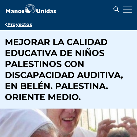
Pasar
al
contenido
principal
Ruta
Proyectos
de
MEJORAR LA CALIDAD
navegación
EDUCATIVA DE NIÑOS
PALESTINOS CON
DISCAPACIDAD AUDITIVA,
EN BELÉN. PALESTINA.
ORIENTE MEDIO.